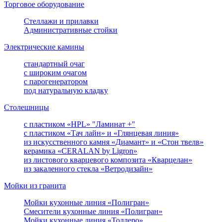
Торговое оборудование
Стеллажи и прилавки
Административные стойки
Электрические камины
стандартный очаг
с широким очагом
с парогенератором
под натуральную кладку
Столешницы
с пластиком «HPL» "Ламинат +"
с пластиком «Тач лайн» и «Глянцевая линия»
из искусственного камня «Диамант» и «Стон твелв»
керамика «CERALAN by Ligron»
из листового кварцевого композита «Кварцелан»
из закаленного стекла «Ветродизайн»
Мойки из гранита
Мойки кухонные линия «Полигран»
Смесители кухонные линия «Полигран»
Мойки кухонные линия «Толлеро»