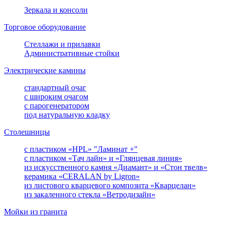
Зеркала и консоли
Торговое оборудование
Стеллажи и прилавки
Административные стойки
Электрические камины
стандартный очаг
с широким очагом
с парогенератором
под натуральную кладку
Столешницы
с пластиком «HPL» "Ламинат +"
с пластиком «Тач лайн» и «Глянцевая линия»
из искусственного камня «Диамант» и «Стон твелв»
керамика «CERALAN by Ligron»
из листового кварцевого композита «Кварцелан»
из закаленного стекла «Ветродизайн»
Мойки из гранита